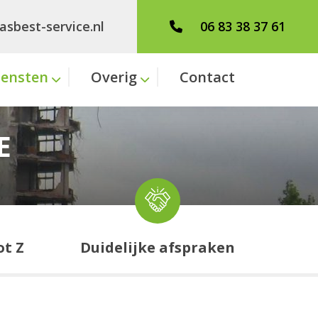
asbest-service.nl
06 83 38 37 61
iensten
Overig
Contact
E
ot Z
Duidelijke afspraken