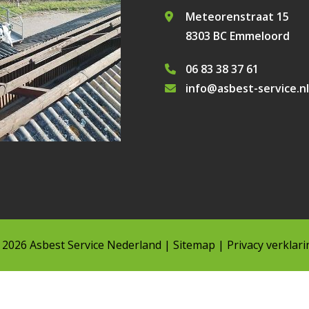
Meteorenstraat 15
8303 BC Emmeloord
06 83 38 37 61
info@asbest-service.nl
 2026
Asbest Service Nederland
|
Sitemap
|
Privacy verklar