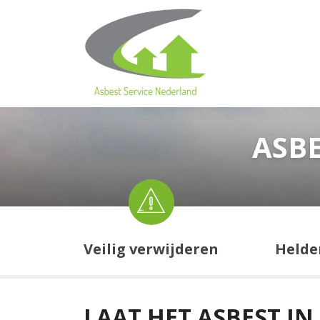
ASB
Veilig verwijderen
Helde
LAAT HET ASBEST I