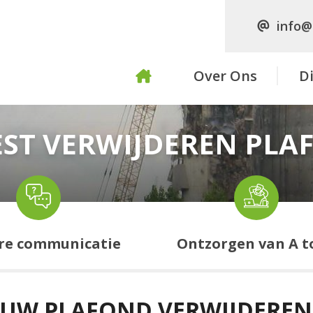
info@
Over Ons
D
EST VERWIJDEREN PLA
re communicatie
Ontzorgen van A t
N UW PLAFOND VERWIJDEREN