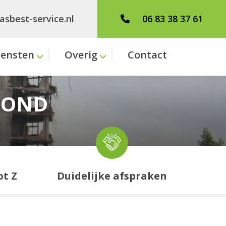
asbest-service.nl
06 83 38 37 61
iensten
Overig
Contact
FOND
ot Z
Duidelijke afspraken